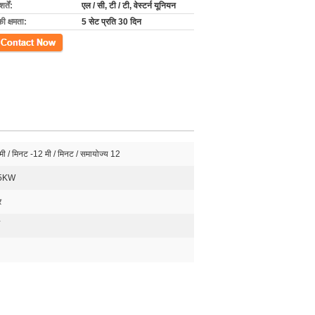
्तें:
एल / सी, टी / टी, वेस्टर्न यूनियन
की क्षमता:
5 सेट प्रति 30 दिन
ें
मी / मिनट -12 मी / मिनट / समायोज्य 12
75KW
र