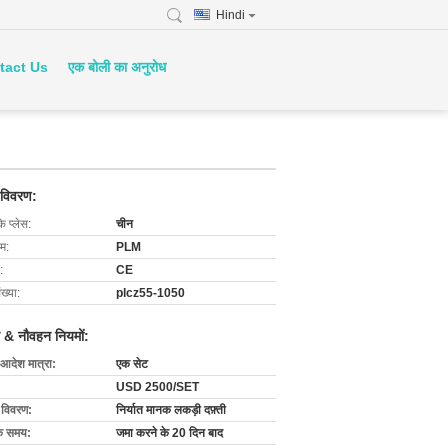
Hindi
tact Us
एक बोली का अनुरोध
 विवरण:
के प्लेस:
चीन
ाम:
PLM
:
CE
ख्या:
plcz55-1050
 & नौवहन नियमों:
 आदेश मात्रा:
एक सेट
USD 2500/SET
ग विवरण:
निर्यात मानक लकड़ी दफ़्ती
के समय:
जमा करने के 20 दिन बाद