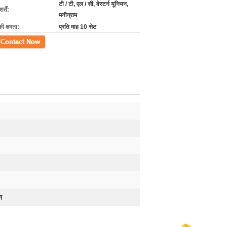
टी / टी, एल / सी, वेस्टर्न यूनियन,
्तें:
मनीग्राम
की क्षमता:
प्रति माह 10 सेट
ें
न