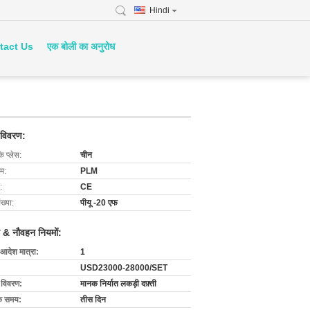
Hindi
tact Us
एक बोली का अनुरोध
 विवरण:
के प्लेस:
चीन
ाम:
PLM
:
CE
ख्या:
पीयू -20 एफ
 & नौवहन नियमों:
 आदेश मात्रा:
1
USD23000-28000/SET
ग विवरण:
मानक निर्यात लकड़ी दफ़्ती
के समय:
तीस दिन