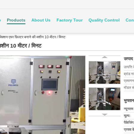
e
Products
About Us
Factory Tour
Quality Control
Con
 इंजेक्शन एयर फ़िल्टर बनाने की मशीन 10 मीटर / मिनट
ी मशीन 10 मीटर / मिनट
उत्पाद
उत्पत्ति 
ब्रांड न
प्रमाणन
मॉडल सं
भुगतान
न्यूनतम
मूल्य:
पैकेजिं
प्रसव 