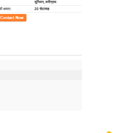
यूनियन, मनीग्राम
की क्षमता:
20 सेट/माह
ें