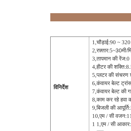
1,
चौड़ाई
:
90 ~ 320 
2,
रफ़्तार
:
5~
30
मी/म
3,
तापमान की रेंज
:
0
4,
हीटर की शक्ति
:
8.
5,
प्लटर की संचरण 
6,
कंवायर बेल्ट ट्रा
विनिर्देश
7,
कंवायर बेल्ट की 
8,
काम कर रहे हवा 
9,
बिजली की आपूर्ति
:
10,
एम / सी वजन
:
1
1 1,
एम / सी आकार
: