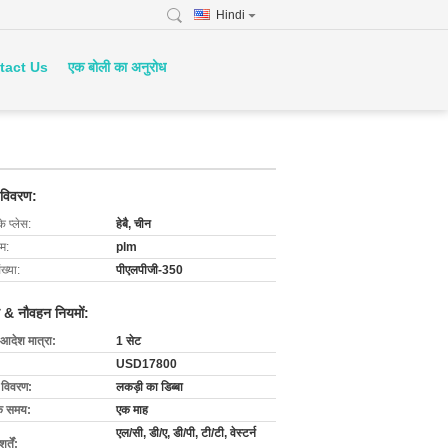
Hindi
tact Us
एक बोली का अनुरोध
 विवरण:
के प्लेस:
हेबै, चीन
ाम:
plm
ख्या:
पीएलपीजी-350
 & नौवहन नियमों:
 आदेश मात्रा:
1 सेट
USD17800
ग विवरण:
लकड़ी का डिब्बा
के समय:
एक माह
एल/सी, डी/ए, डी/पी, टी/टी, वेस्टर्न
्तें: