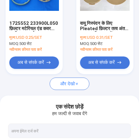
फैक्टरी यात्रा
गुणवत्ता नियंत्रण
1725552 233900L050
वायु निस्पंदन के लिए
फ़िल्टर मटेरियल एंड कवर
Pleated फ़िल्टर तत्व अंत
हमसे संपर्क करें
प्लास्टिक पार्ट्स
कवर प्लास्टिक भागों
मूल्य:
USD 0.25/SET
मूल्य:
USD 0.31/SET
MOQ:
500 सेट
MOQ:
500 सेट
एक बोली का अनुरोध
नवीनतम कीमत पता करें
नवीनतम कीमत पता करें
अब से संपर्क करें
अब से संपर्क करें
एयर फिल्टर बनाने की मशीन
और देखो
ईसीओ फ़िल्टर मशीन
तेल फ़िल्टर बनाने की मशीन
एक संदेश छोड़ें
हम जल्दी से जवाब देंगे
चाकू चढ़ाना मशीन
रोटरी प्लाटिंग मशीन