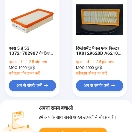
एक्स 5 ई 53
रिप्लेसमेंट पैनल एयर फिल्टर
13721702907 के लिए
1K0129620D A62102
रिप्लेसमेंट पीयू एयर फिल्टर
MD-8060
मूल्य:
usd 1.1-2.5 pieces
मूल्य:
usd 1.1-2.5 pieces
3012906201K0D
MOQ:
1000 टुकड़े
MOQ:
1000 टुकड़े
EA0402 ADV182204
BFA2001
नवीनतम कीमत पता करें
नवीनतम कीमत पता करें
अब से संपर्क करें
अब से संपर्क करें
अपना समय बचाओ
हमें आप के साथ सबसे अच्छा उत्पादों से संपर्क करें।