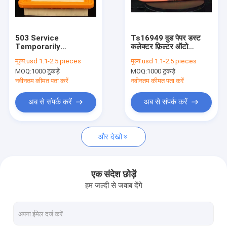
Factory Tour
Quality Control
503 Service
Ts16949 वुड पेपर डस्ट
Temporarily
कलेक्टर फ़िल्टर ऑटो
Contact Us
Unavailable 503
0030943804
मूल्य:
usd 1.1-2.5 pieces
मूल्य:
usd 1.1-2.5 pieces
Service Temporarily
MOQ:
1000 टुकड़े
MOQ:
1000 टुकड़े
Unavailable nginx
Request A Quote
नवीनतम कीमत पता करें
नवीनतम कीमत पता करें
अब से संपर्क करें
अब से संपर्क करें
एयर फिल्टर बनाने की मशीन
और देखो
ईसीओ फ़िल्टर मशीन
तेल फ़िल्टर बनाने की मशीन
एक संदेश छोड़ें
हम जल्दी से जवाब देंगे
चाकू चढ़ाना मशीन
रोटरी प्लाटिंग मशीन