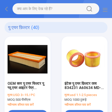
पु एयर फ़िल्टर
(40)
OEM कार पु एयर फिल्टर पु
इंटेक पु एयर फ़िल्टर तत्व
ग्लू एयर आइटर पेपर
834231 A60634 MD-
1K0129620D के साथ
158 MA361
मूल्य:
USD 3~15 / PC
मूल्य:
usd 1.1-2.5 pieces
1457429050 EAF060
MOQ:
500 पीसीएस
MOQ:
1000 टुकड़े
FL6397 A140136
नवीनतम कीमत पता करें
नवीनतम कीमत पता करें