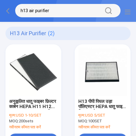
H13 Air Purifier
(2)
अनुकूलित धातु फाइबर फ़िल्टर
H13 पीपी पिघल उड़ा
कार्बन HEPA H11 H12
पॉलिएस्टर HEPA धातु फाइबर
H13 H14 PM0.3 एसी
फिल्टर सफेद काला
मूल्य:
USD 1-10/SET
मूल्य:
USD 5/SET
एयर क्लीनर शोधक
MOQ:
200sets
MOQ:
100SET
नवीनतम कीमत पता करें
नवीनतम कीमत पता करें