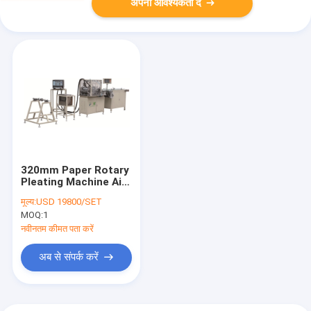
अपनी आवश्यकता दें
320mm Paper Rotary
Pleating Machine Air
Filter Production
मूल्य:
USD 19800/SET
Line
MOQ:
1
नवीनतम कीमत पता करें
अब से संपर्क करें