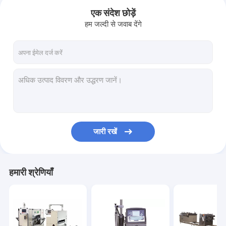
एक संदेश छोड़ें
हम जल्दी से जवाब देंगे
जारी रखें
होम
हमारी श्रेणियाँ
उत्पाद
हमारे बारे में